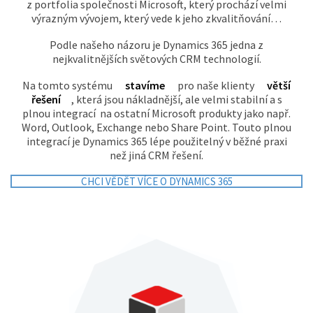
z portfolia společnosti Microsoft, který prochází velmi
výrazným vývojem, který vede k jeho zkvalitňování…
REFERENCE
Podle našeho názoru je Dynamics 365 jedna z
nejkvalitnějších světových CRM technologií.
KONTAKTY
Na tomto systému
stavíme
pro naše klienty
větší
řešení
, která jsou nákladnější, ale velmi stabilní a s
plnou integrací na ostatní Microsoft produkty jako např.
Word, Outlook, Exchange nebo Share Point. Touto plnou
integrací je Dynamics 365 lépe použitelný v běžné praxi
než jiná CRM řešení.
CHCI VĚDĚT VÍCE O DYNAMICS 365