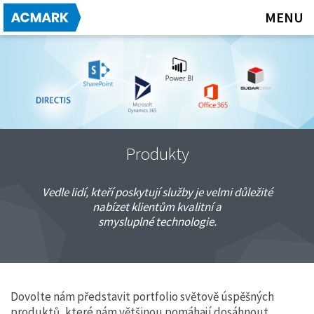
MENU
CO UMÍME?
BPM a Správa dokumentů
Produkty
Business Intelligence
Vedle lidí, kteří poskytují služby je velmi důležité
CRM systémy
nabízet klientům kvalitní a
Poradenství a služby
smysluplné technologie.
PRODUKTY
DIRECTIS
Dovolte nám představit portfolio světově úspěšných
produktů, které nám většinou pomáhají dosáhnout