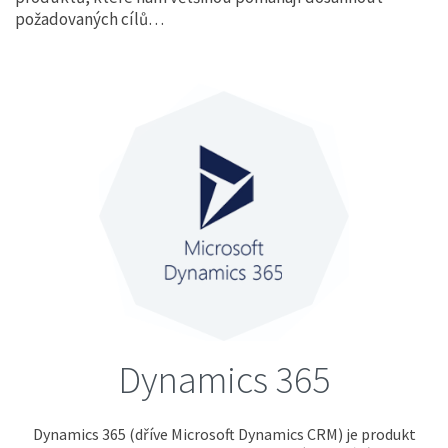
Dynamics 365
požadovaných cílů…
CORIPO
HotDocs
Office 365
Power BI
SharePoint
SugarCRM
O NÁS
Certifikáty
Partnerství
Dynamics 365
Naše hodnoty
Dynamics 365 (dříve Microsoft Dynamics CRM) je produkt
Nabídka zaměstnání