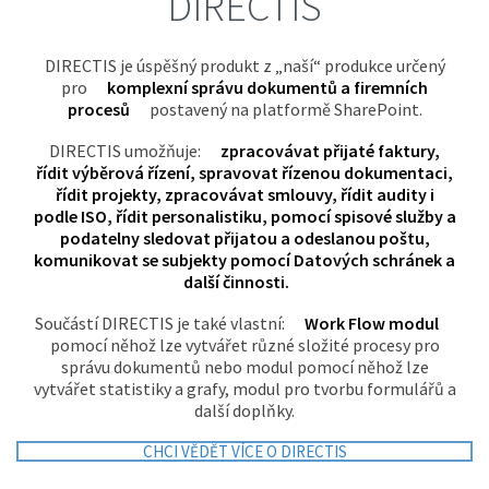
DIRECTIS
DIRECTIS je úspěšný produkt z „naší“ produkce určený
pro
komplexní správu dokumentů a firemních
procesů
postavený na platformě SharePoint.
DIRECTIS umožňuje:
zpracovávat přijaté faktury,
řídit výběrová řízení, spravovat řízenou dokumentaci,
řídit projekty, zpracovávat smlouvy, řídit audity i
podle ISO, řídit personalistiku, pomocí spisové služby a
podatelny sledovat přijatou a odeslanou poštu,
komunikovat se subjekty pomocí Datových schránek a
další činnosti.
Součástí DIRECTIS je také vlastní:
Work Flow modul
pomocí něhož lze vytvářet různé složité procesy pro
správu dokumentů nebo modul pomocí něhož lze
vytvářet statistiky a grafy, modul pro tvorbu formulářů a
další doplňky.
CHCI VĚDĚT VÍCE O DIRECTIS