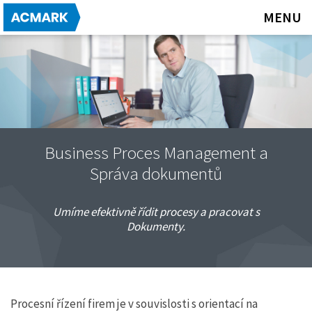
MENU
CO UMÍME?
BPM a Správa dokumentů
Business Proces Management a
Business Intelligence
Správa dokumentů
CRM systémy
Umíme efektivně řídit procesy a pracovat s
Poradenství a služby
Dokumenty.
PRODUKTY
DIRECTIS
Procesní řízení firem je v souvislosti s orientací na