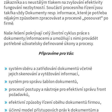
Dynamics 365
zákazníka a s neustálým tlakem na zvyšování efektivity
fungování nezbytností. Součástí procesního řízení jsou
CORIPO
takřka vždy Dokumenty resp. informace, které je potřeba
nějakým způsobem zpracovávat a procesně „posouvat“ po
HotDocs
firmě.
Office 365
Naše řešení pokrývají celý životní cyklus práce s
Power BI
dokumenty/informacemi a umožňují s nimi provádět
potřebné uživatelsky definované úkony a procesy.
SharePoint
Připravíme pro Vás:
SugarCRM
systém sběru a zatřiďování dokumentů včetně
O NÁS
jejich skenování a vytěžování informací,
Certifikáty
systém pro správu šablon dokumentů,
procesní postupy a nástroje pro efektivní správu front
Partnerství
požadavků,
Naše hodnoty
efektivní způsoby řízení oběhu dokumentů firmou,
Nabídka zaměstnání
účinný model přístupových práv k dokumentům a