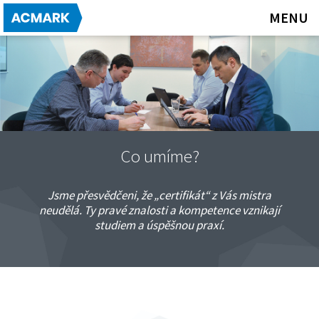
MENU
CO UMÍME?
BPM a Správa dokumentů
Co umíme?
Business Intelligence
Jsme přesvědčeni, že „certifikát“ z Vás mistra
CRM systémy
neudělá. Ty pravé znalosti a kompetence vznikají
Poradenství a služby
studiem a úspěšnou praxí.
PRODUKTY
DIRECTIS