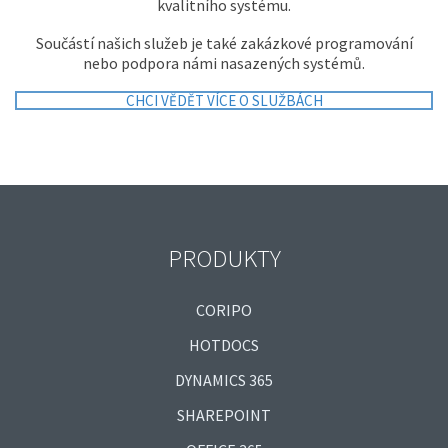
kvalitního systému.
Součástí našich služeb je také zakázkové programování
nebo podpora námi nasazených systémů.
CHCI VĚDĚT VÍCE O SLUŽBÁCH
PRODUKTY
CORIPO
HOTDOCS
DYNAMICS 365
SHAREPOINT