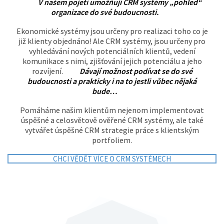
V našem pojetí umožňují CRM systémy „pohled“
organizace do své budoucnosti.
Ekonomické systémy jsou určeny pro realizaci toho co je
již klienty objednáno! Ale CRM systémy, jsou určeny pro
vyhledávání nových potenciálních klientů, vedení
komunikace s nimi, zjišťování jejich potenciálu a jeho
rozvíjení.
Dávají možnost podívat se do své
budoucnosti a prakticky i na to jestli vůbec nějaká
bude…
Pomáháme našim klientům nejenom implementovat
úspěšné a celosvětově ověřené CRM systémy, ale také
vytvářet úspěšné CRM strategie práce s klientským
portfoliem.
CHCI VĚDĚT VÍCE O CRM SYSTÉMECH