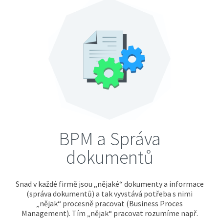
Dynamics 365
CORIPO
HotDocs
Office 365
Power BI
SharePoint
SugarCRM
BPM a Správa
O NÁS
dokumentů
Certifikáty
Partnerství
Snad v každé firmě jsou „nějaké“ dokumenty a informace
(správa dokumentů) a tak vyvstává potřeba s nimi
Naše hodnoty
„nějak“ procesně pracovat (Business Proces
Management). Tím „nějak“ pracovat rozumíme např.
Nabídka zaměstnání